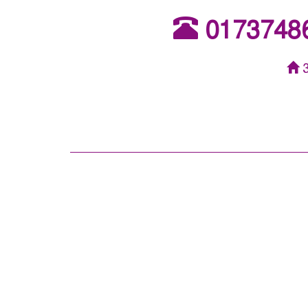
0173748
3